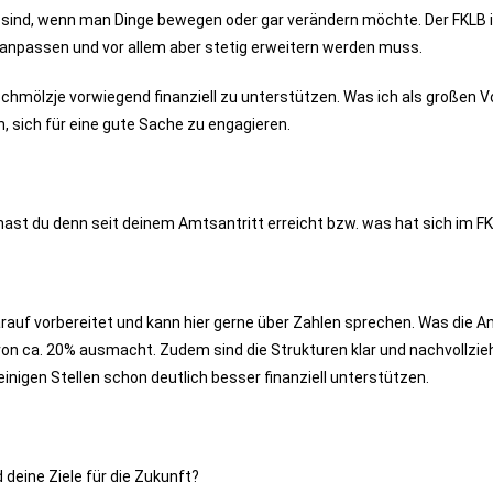
tig sind, wenn man Dinge bewegen oder gar verändern möchte. Der FKLB 
g anpassen und vor allem aber stetig erweitern werden muss.
Schmölzje vorwiegend finanziell zu unterstützen. Was ich als großen Vo
n, sich für eine gute Sache zu engagieren.
ast du denn seit deinem Amtsantritt erreicht bzw. was hat sich im F
darauf vorbereitet und kann hier gerne über Zahlen sprechen. Was die A
on ca. 20% ausmacht. Zudem sind die Strukturen klar und nachvollziehb
einigen Stellen schon deutlich besser finanziell unterstützen.
d deine Ziele für die Zukunft?