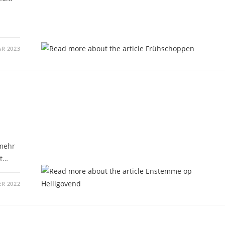
AR 2023
 mehr
at…
ER 2022