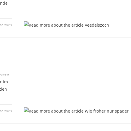
ende
RZ 2023
nsere
r im
 den
RZ 2023