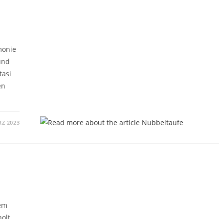
monie
und
tasi
en
RZ 2023
dem
olt.