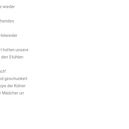
e wieder
achendes
 Holweider
t holten unsere
 den Stühlen
ch”.
nd geschunkelt.
ppe der Kölner
er Mädcher un