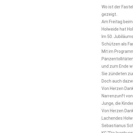
Wo ist der Fast
gezeigt.
Am Freitag beim
Holweide hat Hol
Im 50. Jubiläum
Schützen als Fa
Mit im Programm
Pänzentollitäte
und zum Ende wa
Sie zündeten zu
Doch auch dazwi
Von Herzen Dank
Narrenzunft von 
Junge, die Kind
Von Herzen Dank a
Lachendes Holwe
Sebastianus Sch