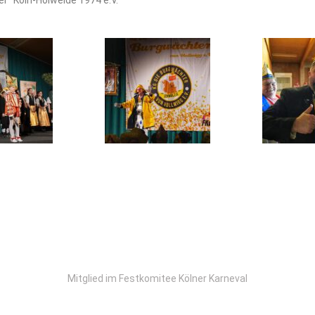
er” Köln-Holweide 1974 e.V.
Mitglied im Festkomitee Kölner Karneval​