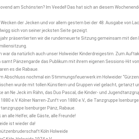
elovend am Schönsten? Im Veedel! Das hat sich an diesem Wochenend
 Wecken der Jecken und vor allem gestern bei der 48. Ausgabe von L
lwigg sich von seiner jecksten Seite gezeigt.
sjahr präsentierten wir die runderneuerte Sitzung gemeinsam mit den
miliensitzung.
 war da natürlich auch unser Holweider Kinderdreigestirn. Zum Auftak
n samt Pänzengarde das Publikum mit ihrem eigenen Sessions-Hit von
ren es die Rabaue.
m Abschluss nochmal ein Stimmungsfeuerwerk im Holweider “Gürzeni
schen wurde mit tollen Künstlern und Gruppen viel gelacht, getanzt u
e an Ne Jeck im Rähn, das Duo Pascal, die Kinder- und Jugendtanzgru
1880 e.V. Kölner Narren-Zunft von 1880 e.V., die Tanzgruppe Isenburg
ertanzgruppe Isenburger Pänz, Rabaue.
n alle Helfer, alle Gäste, alle Freunde!
ide ist wieder da!
ützenbruderschaft Köln Holweide