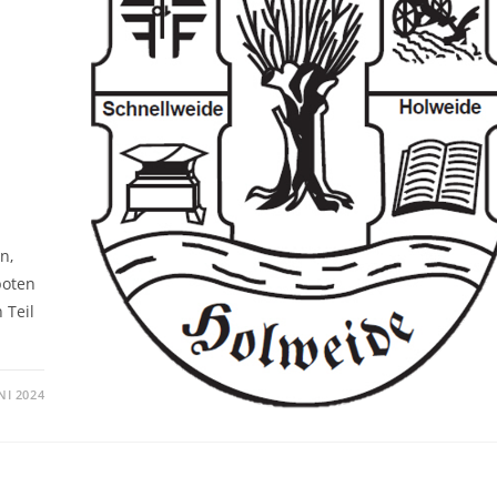
n,
boten
 Teil
NI 2024