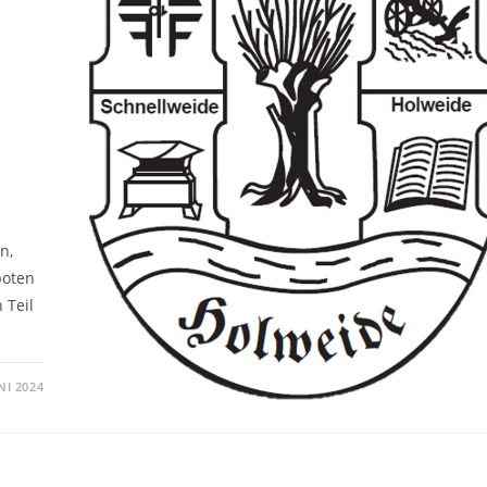
n,
boten
 Teil
NI 2024